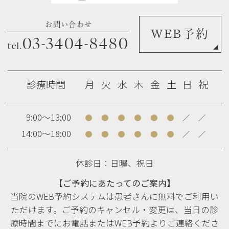
お問い合わせ
WEB予約
03-3404-8480
tel.
診療時間
月
火
水
木
金
土
日
祝
9:00～13:00
●
●
●
●
●
●
／
／
14:00～18:00
●
●
●
●
●
●
／
／
休診日：日曜、祝日
【ご予約にあたってのご案内】
当院のWEB予約システムは患者さんに無料でご利用い
ただけます。ご予約のキャンセル・変更は、当日の診
療時間までにお電話またはWEB予約よりご連絡くださ