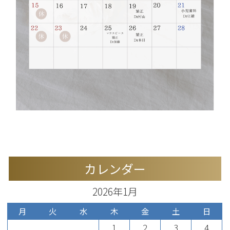
カレンダー
2026年1月
月
火
水
木
金
土
日
1
2
3
4