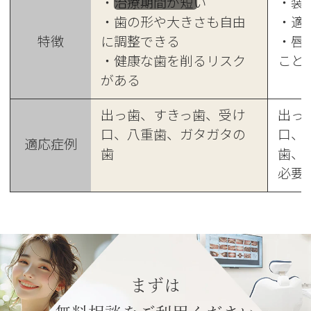
・治療期間が短い
・装
・歯の形や大きさも自由
・適
特徴
に調整できる
・唇
・健康な歯を削るリスク
こと
がある
出っ歯、すきっ歯、受け
出っ
口、八重歯、ガタガタの
口、
適応症例
歯
歯、
必要
まずは