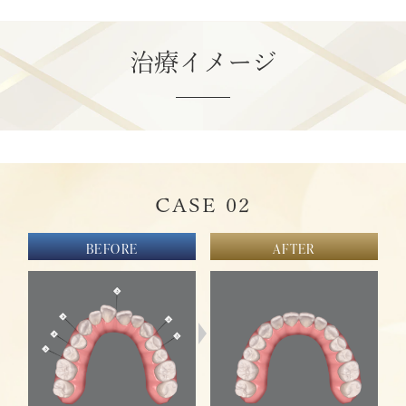
治療イメージ
CASE 02
BEFORE
BEFORE
BEFORE
BEFORE
BEFORE
BEFORE
BEFORE
AFTER
AFTER
AFTER
AFTER
AFTER
AFTER
AFTER