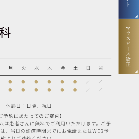
月
火
水
木
金
土
日
祝
●
●
●
●
●
●
／
／
●
●
●
●
●
●
／
／
休診日：日曜、祝日
ご予約にあたってのご案内】
テムは患者さんに無料でご利用いただけます。ご予
は、当日の診療時間までにお電話またはWEB予
約よりご連絡ください。