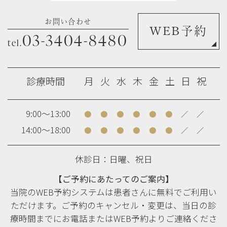
お問い合わせ
WEB予約
03-3404-8480
tel.
診療時間
月
火
水
木
金
土
日
祝
9:00～13:00
●
●
●
●
●
●
／
／
14:00～18:00
●
●
●
●
●
●
／
／
休診日：日曜、祝日
【ご予約にあたってのご案内】
当院のWEB予約システムは患者さんに無料でご利用い
ただけます。ご予約のキャンセル・変更は、当日の診
療時間までにお電話またはWEB予約よりご連絡くださ