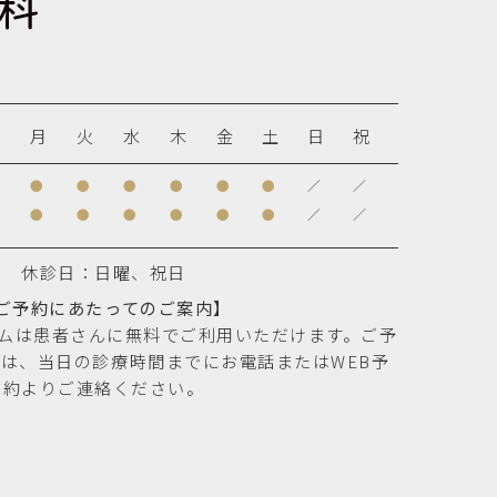
月
火
水
木
金
土
日
祝
●
●
●
●
●
●
／
／
●
●
●
●
●
●
／
／
休診日：日曜、祝日
ご予約にあたってのご案内】
テムは患者さんに無料でご利用いただけます。ご予
は、当日の診療時間までにお電話またはWEB予
約よりご連絡ください。