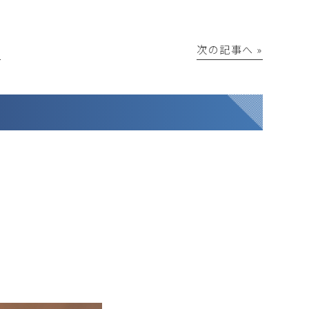
│
次の記事へ »