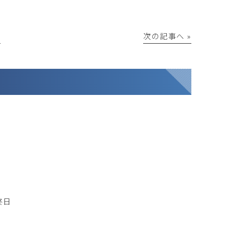
│
次の記事へ »
の終日