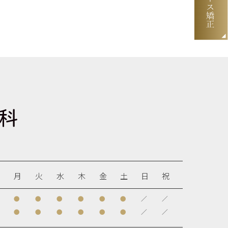
月
火
水
木
金
土
日
祝
●
●
●
●
●
●
／
／
●
●
●
●
●
●
／
／